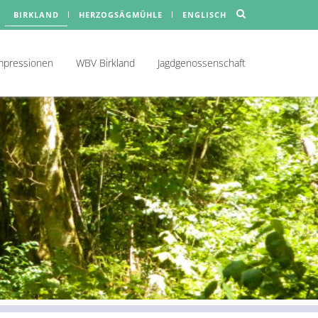
BIRKLAND
HERZOGSÄGMÜHLE
ENGLISCH
mpressionen
WBV Birkland
Jagdgenossenschaft