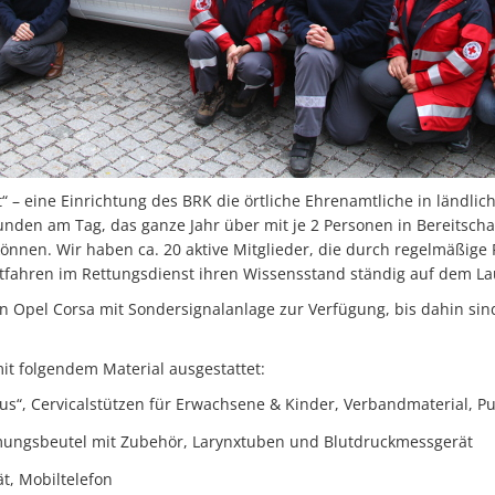
rt“ – eine Einrichtung des BRK die örtliche Ehrenamtliche in ländli
unden am Tag, das ganze Jahr über mit je 2 Personen in Bereitscha
u können. Wir haben ca. 20 aktive Mitglieder, die durch regelmäßig
tfahren im Rettungsdienst ihren Wissensstand ständig auf dem La
en Opel Corsa mit Sondersignalanlage zur Verfügung, bis dahin sin
it folgendem Material ausgestattet:
Plus“, Cervicalstützen für Erwachsene & Kinder, Verbandmaterial, 
mungsbeutel mit Zubehör, Larynxtuben und Blutdruckmessgerät
, Mobiltelefon