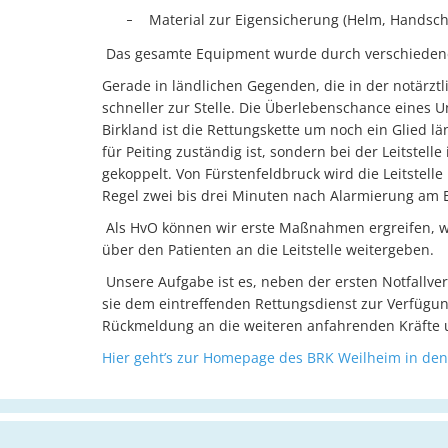
Material zur Eigensicherung (Helm, Handsc
–
Das gesamte Equipment wurde durch verschieden
Gerade in ländlichen Gegenden, die in der notärzt
schneller zur Stelle. Die Überlebenschance eines Un
Birkland ist die Rettungskette um noch ein Glied lä
für Peiting zuständig ist, sondern bei der Leitste
gekoppelt. Von Fürstenfeldbruck wird die Leitstelle
Regel zwei bis drei Minuten nach Alarmierung am E
Als HvO können wir erste Maßnahmen ergreifen, we
über den Patienten an die Leitstelle weitergeben.
Unsere Aufgabe ist es, neben der ersten Notfallver
sie dem eintreffenden Rettungsdienst zur Verfügung
Rückmeldung an die weiteren anfahrenden Kräfte 
Hier geht’s zur Homepage des BRK Weilheim in den