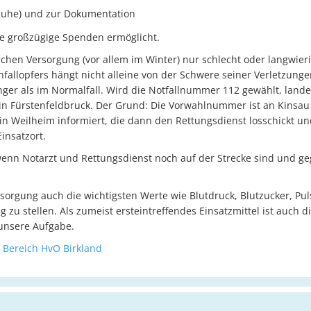
huhe) und zur Dokumentation
e großzügige Spenden ermöglicht.
lichen Versorgung (vor allem im Winter) nur schlecht oder langwie
fallopfers hängt nicht alleine von der Schwere seiner Verletzungen
nger als im Normalfall. Wird die Notfallnummer 112 gewählt, landet
lle in Fürstenfeldbruck. Der Grund: Die Vorwahlnummer ist an Kins
 in Weilheim informiert, die dann den Rettungsdienst losschickt un
insatzort.
nn Notarzt und Rettungsdienst noch auf der Strecke sind und ge
sorgung auch die wichtigsten Werte wie Blutdruck, Blutzucker, Pul
 zu stellen. Als zumeist ersteintreffendes Einsatzmittel ist auch 
unsere Aufgabe.
 Bereich HvO Birkland