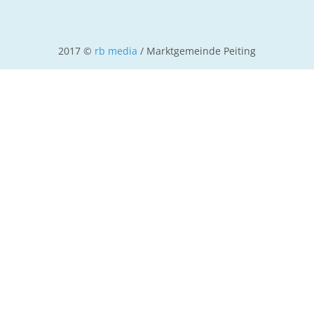
2017 ©
rb media
/ Marktgemeinde Peiting