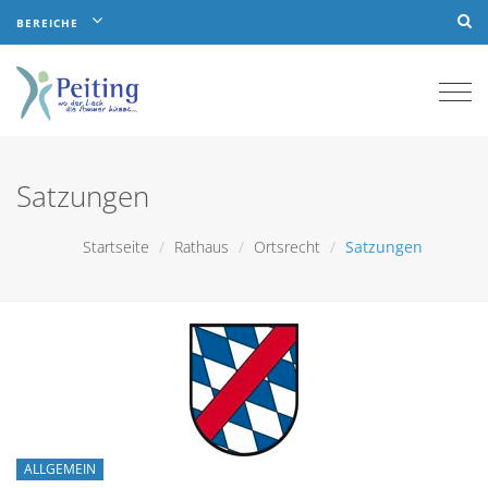
BEREICHE
Togg
navi
Satzungen
Startseite
Rathaus
Ortsrecht
Satzungen
ALLGEMEIN