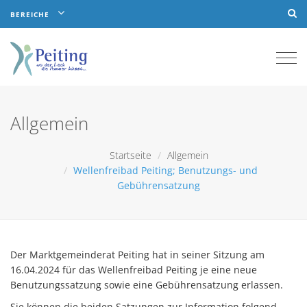
BEREICHE
Togg
navi
Allgemein
Startseite
Allgemein
Wellenfreibad Peiting; Benutzungs- und
Gebührensatzung
Der Marktgemeinderat Peiting hat in seiner Sitzung am
16.04.2024 für das Wellenfreibad Peiting je eine neue
Benutzungssatzung sowie eine Gebührensatzung erlassen.
Sie können die beiden Satzungen zur Information folgend