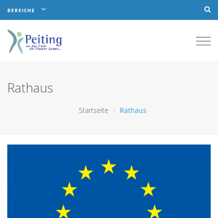
BEREICHE
Togg
navi
Rathaus
Startseite
Rathaus