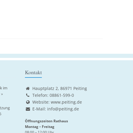
Kontakt
ik im
Hauptplatz 2, 86971 Peiting
 »
Telefon: 08861-599-0
Website:
www.peiting.de
tzung
E-Mail:
info@peiting.de
6
Öffnungszeiten Rathaus
Montag – Freitag
08:00 – 12:00 Uhr