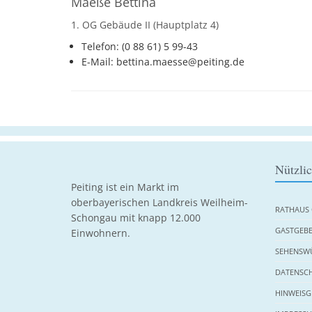
Maeße Bettina
1. OG Gebäude II (Hauptplatz 4)
Telefon: (0 88 61) 5 99-43
E-Mail: bettina.maesse@peiting.de
Nützli
Peiting ist ein Markt im
oberbayerischen Landkreis Weilheim-
RATHAUS 
Schongau mit knapp 12.000
GASTGEBE
Einwohnern.
SEHENSWÜ
DATENSC
HINWEISG