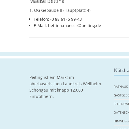
Maeße Bettina
1. OG Gebäude II (Hauptplatz 4)
Telefon: (0 88 61) 5 99-43
E-Mail: bettina.maesse@peiting.de
Nützli
Peiting ist ein Markt im
oberbayerischen Landkreis Weilheim-
RATHAUS 
Schongau mit knapp 12.000
GASTGEBE
Einwohnern.
SEHENSWÜ
DATENSC
HINWEISG