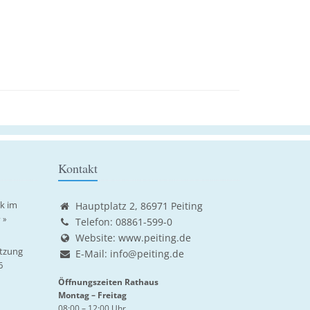
Kontakt
ik im
Hauptplatz 2, 86971 Peiting
 »
Telefon: 08861-599-0
Website:
www.peiting.de
tzung
E-Mail:
info@peiting.de
6
Öffnungszeiten Rathaus
Montag – Freitag
08:00 – 12:00 Uhr