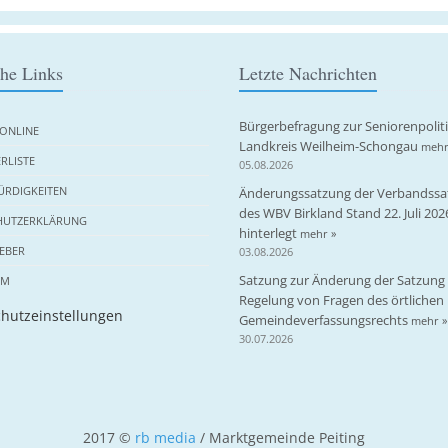
che Links
Letzte Nachrichten
Bürgerbefragung zur Seniorenpolit
ONLINE
Landkreis Weilheim-Schongau
mehr
RLISTE
05.08.2026
RDIGKEITEN
Änderungssatzung der Verbandssa
des WBV Birkland Stand 22. Juli 202
HUTZERKLÄRUNG
hinterlegt
mehr »
EBER
03.08.2026
Satzung zur Änderung der Satzung 
UM
Regelung von Fragen des örtlichen
hutzeinstellungen
Gemeindeverfassungsrechts
mehr »
30.07.2026
2017 ©
rb media
/ Marktgemeinde Peiting