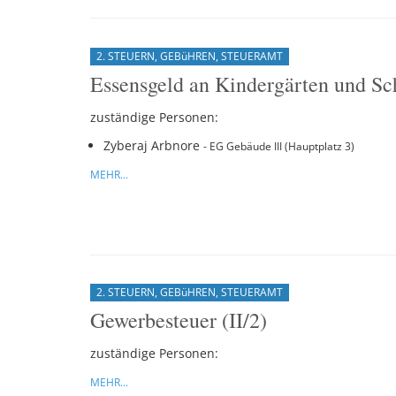
2. STEUERN, GEBüHREN, STEUERAMT
Essensgeld an Kindergärten und Sch
zuständige Personen:
Zyberaj Arbnore
- EG Gebäude III (Hauptplatz 3)
MEHR...
2. STEUERN, GEBüHREN, STEUERAMT
Gewerbesteuer (II/2)
zuständige Personen:
MEHR...