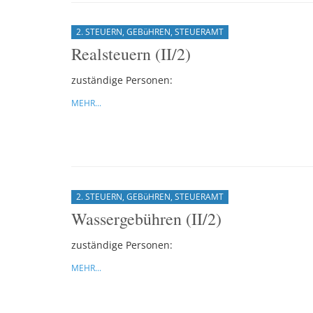
2. STEUERN, GEBüHREN, STEUERAMT
Realsteuern (II/2)
zuständige Personen:
MEHR...
2. STEUERN, GEBüHREN, STEUERAMT
Wassergebühren (II/2)
zuständige Personen:
MEHR...