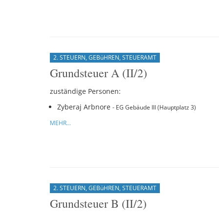
2. STEUERN, GEBüHREN, STEUERAMT
Grundsteuer A (II/2)
zuständige Personen:
Zyberaj Arbnore
- EG Gebäude III (Hauptplatz 3)
MEHR...
2. STEUERN, GEBüHREN, STEUERAMT
Grundsteuer B (II/2)