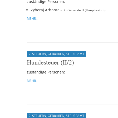
zuständige Personen:
Zyberaj Arbnore
- EG Gebäude III (Hauptplatz 3)
MEHR...
2. STEUERN, GEBüHREN, STEUERAMT
Hundesteuer (II/2)
zuständige Personen:
MEHR...
2. STEUERN, GEBüHREN, STEUERAMT