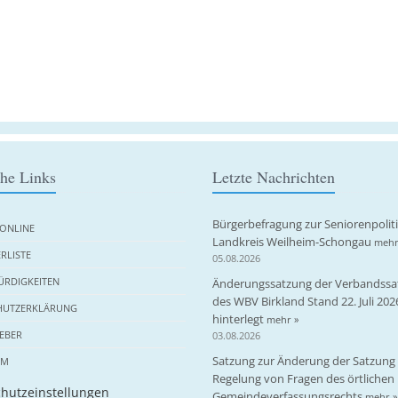
che Links
Letzte Nachrichten
Bürgerbefragung zur Seniorenpolit
ONLINE
Landkreis Weilheim-Schongau
mehr
RLISTE
05.08.2026
RDIGKEITEN
Änderungssatzung der Verbandssa
des WBV Birkland Stand 22. Juli 202
HUTZERKLÄRUNG
hinterlegt
mehr »
EBER
03.08.2026
Satzung zur Änderung der Satzung 
UM
Regelung von Fragen des örtlichen
hutzeinstellungen
Gemeindeverfassungsrechts
mehr »