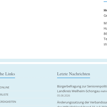
H
G
Ma
H
86
Te
st
che Links
Letzte Nachrichten
Bürgerbefragung zur Seniorenpolit
ONLINE
Landkreis Weilheim-Schongau
mehr
RLISTE
05.08.2026
RDIGKEITEN
Änderungssatzung der Verbandssa