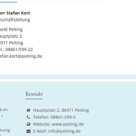
err Stefan Kort
eschäftsleitung
rkt Peiting
auptplatz 2
971 Peiting
l.: 08861/599-22
efan.kort@peiting.de
Kontakt
ik im
Hauptplatz 2, 86971 Peiting
 »
Telefon: 08861-599-0
Website:
www.peiting.de
tzung
E-Mail:
info@peiting.de