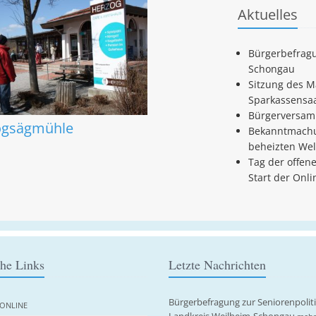
Aktuelles
Bürgerbefragu
Schongau
Sitzung des M
Sparkassensa
Bürgerversam
ogsägmühle
Bekanntmachu
beheizten Wel
Tag der offen
Start der Onl
che Links
Letzte Nachrichten
Bürgerbefragung zur Seniorenpolit
ONLINE
Landkreis Weilheim-Schongau