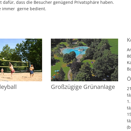
rgt dafür, dass die Besucher genügend Privatsphäre haben.
e immer gerne bedient.
K
A
86
Ka
B
Ö
eyball
Großzügige Grünanlage
21
tä
1.
tä
1
tä
(