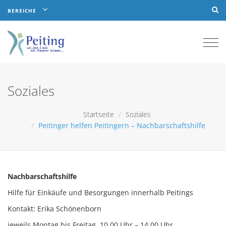
BEREICHE
Togg
navi
Soziales
Startseite
Soziales
Peitinger helfen Peitingern – Nachbarschaftshilfe
Nachbarschaftshilfe
Hilfe für Einkäufe und Besorgungen innerhalb Peitings
Kontakt: Erika Schönenborn
jeweils Montag bis Freitag, 10.00 Uhr – 14.00 Uhr