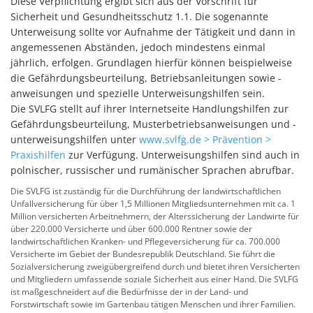
Diese Verpflichtung ergibt sich aus der Vorschrift für
Sicherheit und Gesundheitsschutz 1.1. Die sogenannte
Unterweisung sollte vor Aufnahme der Tätigkeit und dann in
angemessenen Abständen, jedoch mindestens einmal
jährlich, erfolgen. Grundlagen hierfür können beispielweise
die Gefährdungsbeurteilung, Betriebsanleitungen sowie -
anweisungen und spezielle Unterweisungshilfen sein.
Die SVLFG stellt auf ihrer Internetseite Handlungshilfen zur
Gefährdungsbeurteilung, Musterbetriebsanweisungen und -
unterweisungshilfen unter
www.svlfg.de > Prävention >
Praxishilfen
zur Verfügung. Unterweisungshilfen sind auch in
polnischer, russischer und rumänischer Sprachen abrufbar.
Die SVLFG ist zuständig für die Durchführung der landwirtschaftlichen
Unfallversicherung für über 1,5 Millionen Mitgliedsunternehmen mit ca. 1
Million versicherten Arbeitnehmern, der Alterssicherung der Landwirte für
über 220.000 Versicherte und über 600.000 Rentner sowie der
landwirtschaftlichen Kranken- und Pflegeversicherung für ca. 700.000
Versicherte im Gebiet der Bundesrepublik Deutschland. Sie führt die
Sozialversicherung zweigübergreifend durch und bietet ihren Versicherten
und Mitgliedern umfassende soziale Sicherheit aus einer Hand. Die SVLFG
ist maßgeschneidert auf die Bedürfnisse der in der Land- und
Forstwirtschaft sowie im Gartenbau tätigen Menschen und ihrer Familien.